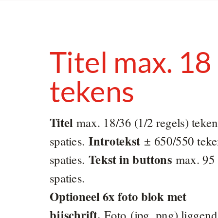
Titel max. 18
tekens
Titel
max. 18/36 (1/2 regels) tekens
Introtekst
spaties.
± 650/550 teken
Tekst in buttons
spaties.
max. 95 
spaties.
Optioneel 6x foto blok met
bijschrift.
Foto (jpg, png) liggend