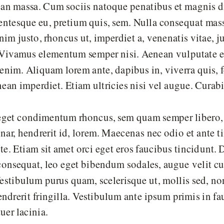
n massa. Cum sociis natoque penatibus et magnis dis
lentesque eu, pretium quis, sem. Nulla consequat mass
 enim justo, rhoncus ut, imperdiet a, venenatis vitae, 
. Vivamus elementum semper nisi. Aenean vulputate el
 enim. Aliquam lorem ante, dapibus in, viverra quis, fe
ean imperdiet. Etiam ultricies nisi vel augue. Curabi
eget condimentum rhoncus, sem quam semper libero, 
ar, hendrerit id, lorem. Maecenas nec odio et ante t
e. Etiam sit amet orci eget eros faucibus tincidunt. D
consequat, leo eget bibendum sodales, augue velit c
 Vestibulum purus quam, scelerisque ut, mollis sed,
endrerit fringilla. Vestibulum ante ipsum primis in fa
tuer lacinia.