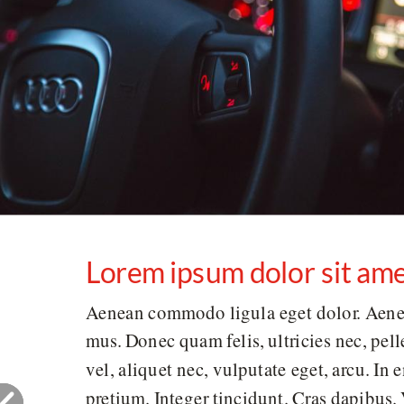
Lorem ipsum dolor sit amet
Aenean commodo ligula eget dolor. Aenea
mus. Donec quam felis, ultricies nec, pel
vel, aliquet nec, vulputate eget, arcu. In
pretium. Integer tincidunt. Cras dapibus