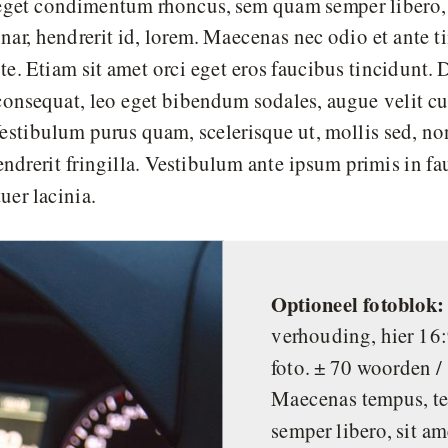
eget condimentum rhoncus, sem quam semper libero, 
ar, hendrerit id, lorem. Maecenas nec odio et ante t
e. Etiam sit amet orci eget eros faucibus tincidunt. D
consequat, leo eget bibendum sodales, augue velit c
 Vestibulum purus quam, scelerisque ut, mollis sed,
endrerit fringilla. Vestibulum ante ipsum primis in fa
tuer lacinia.
Optioneel fotoblok: 
verhouding, hier 16
foto. ± 70 woorden /
Maecenas tempus, t
semper libero, sit 