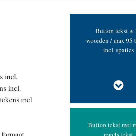
Button tekst
± 
woorden / max 95 
incl. spaties
 incl.
s incl.
tekens incl
Button tekst met 
 formaat
regels tekst