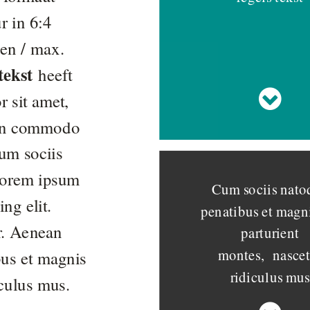
r in 6:4
en / max.
tekst
heeft
 sit amet,
ean commodo
um sociis
Lorem ipsum
Cum sociis nato
ng elit.
penatibus et magni
r. Aenean
parturient
montes,
nascet
us et magnis
ridiculus mu
diculus mus.