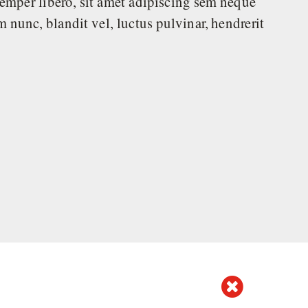
emper libero, sit amet adipiscing sem neque
nunc, blandit vel, luctus pulvinar, hendrerit
