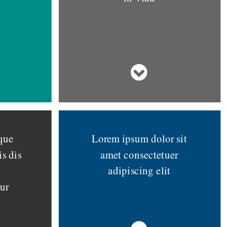
que
Lorem ipsum dolor sit
s dis
amet consectetuer
adipiscing elit
ur
s