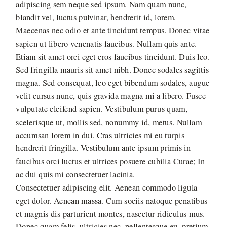
adipiscing sem neque sed ipsum. Nam quam nunc,
blandit vel, luctus pulvinar, hendrerit id, lorem.
Maecenas nec odio et ante tincidunt tempus. Donec vitae
sapien ut libero venenatis faucibus. Nullam quis ante.
Etiam sit amet orci eget eros faucibus tincidunt. Duis leo.
Sed fringilla mauris sit amet nibh. Donec sodales sagittis
magna. Sed consequat, leo eget bibendum sodales, augue
velit cursus nunc, quis gravida magna mi a libero. Fusce
vulputate eleifend sapien. Vestibulum purus quam,
scelerisque ut, mollis sed, nonummy id, metus. Nullam
accumsan lorem in dui. Cras ultricies mi eu turpis
hendrerit fringilla. Vestibulum ante ipsum primis in
faucibus orci luctus et ultrices posuere cubilia Curae; In
ac dui quis mi consectetuer lacinia.
Consectetuer adipiscing elit. Aenean commodo ligula
eget dolor. Aenean massa. Cum sociis natoque penatibus
et magnis dis parturient montes, nascetur ridiculus mus.
Donec quam felis, ultricies nec, pellentesque eu, pretium